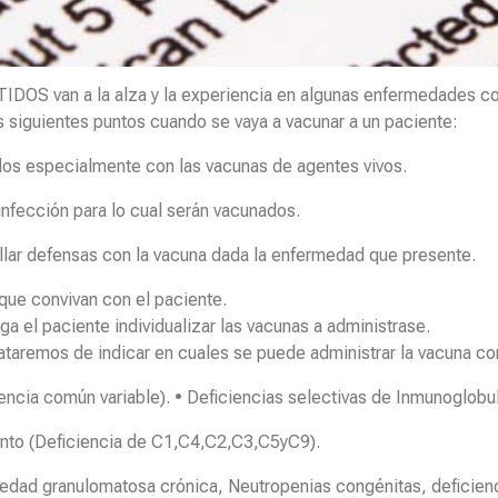
an a la alza y la experiencia en algunas enfermedades con 
 siguientes puntos cuando se vaya a vacunar a un paciente:
los especialmente con las vacunas de agentes vivos.
 infección para lo cual serán vacunados.
llar defensas con la vacuna dada la enfermedad que presente.
 que convivan con el paciente.
 el paciente individualizar las vacunas a administrase.
taremos de indicar en cuales se puede administrar la vacuna con
ncia común variable). • Deficiencias selectivas de Inmunoglobul
nto (Deficiencia de C1,C4,C2,C3,C5yC9).
rmedad granulomatosa crónica, Neutropenias congénitas, deficien