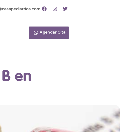
casapediatrica.com
Agendar Cita
 B en